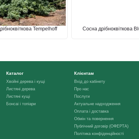
рібноквіткова Tempelhoff
Сосна дрібноквіткова Bl
Каталог
Клієнтам
Хвойні дерева і кущі
Вхід до кабінету
Листяні дерева
Про нас
Листяні кущі
Послуги
Бонсаі і топіари
Актуальне надходження
Оплата і доставка
Обмін та повернення
Публічний договір (ОФЕРТА)
Політика конфіденційності