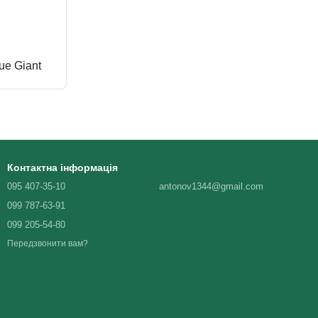
ue Giant
Контактна інформація
095 407-35-10
antonov1344@gmail.com
099 787-63-91
099 205-54-80
Передзвонити вам?