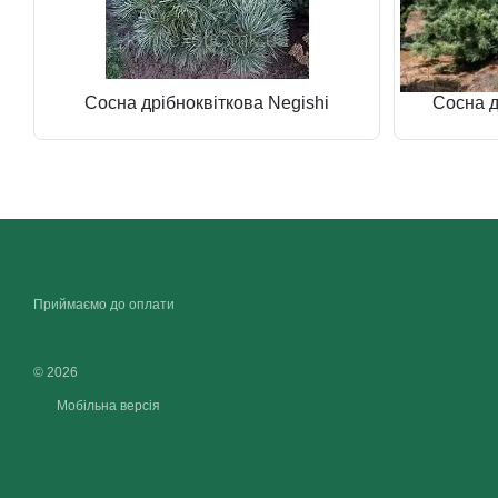
Сосна дрібноквіткова Negishi
Cосна д
Приймаємо до оплати
© 2026
Мобільна версія