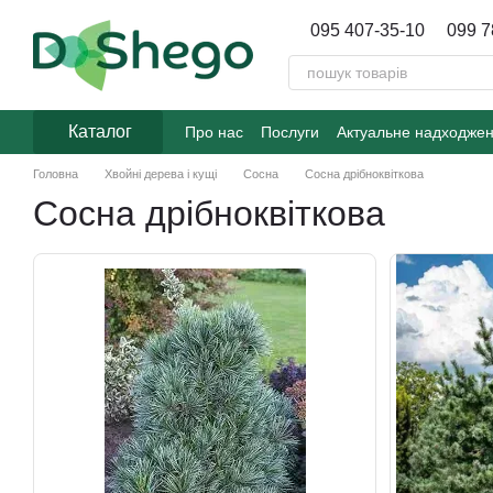
Перейти до основного контенту
095 407-35-10
099 7
Каталог
Про нас
Послуги
Актуальне надходже
Головна
Хвойні дерева і кущі
Сосна
Сосна дрібноквіткова
Сосна дрібноквіткова