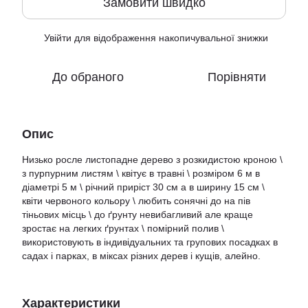
Замовити швидко
Увійти
для відображення накопичувальної знижки
%
До обраного
Порівняти
Опис
Низько росле листопадне дерево з розкидистою кроною \
з пурпурним листям \ квітує в травні \ розміром 6 м в
діаметрі 5 м \ річний приріст 30 см а в ширину 15 см \
квіти червоного кольору \ любить сонячні до на пів
тіньових місць \ до ґрунту невибагливий але краще
зростає на легких ґрунтах \ помірний полив \
використовують в індивідуальних та групових посадках в
садах і парках, в міксах різних дерев і кущів, алейно.
Характеристики